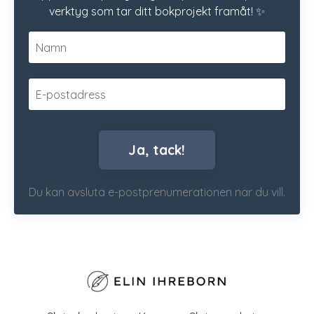
verktyg som tar ditt bokprojekt framåt! ✨
Ja, tack!
Du kan avsluta e-postprenumerationen när du vill.